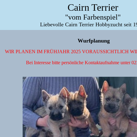
Cairn Terrier
"vom Farbenspiel"
Liebevolle Cairn Terrier Hobbyzucht seit 1
Wurfplanung
WIR PLANEN IM FRÜHJAHR 2025 VORAUSSICHTLICH WI
Bei Interesse bitte persönliche Kontaktaufnahme unter 