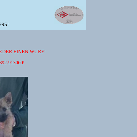
995!
EDER EINEN WURF!
02392-913060!